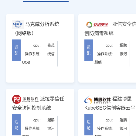
马克威分析系统
亚信安全
（网络版）
创防病毒系统
cpu:
兆芯
cpu:
鲲鹏
适
适
配
配
操作系统:
统信
操作系统:
银河
UOS
麒麟
派拉零信任
福建博思
安全访问控制系统
KubeSEC信创容器云
cpu:
鲲鹏
cpu:
鲲鹏
适
适
配
配
操作系统:
银河
操作系统:
银河