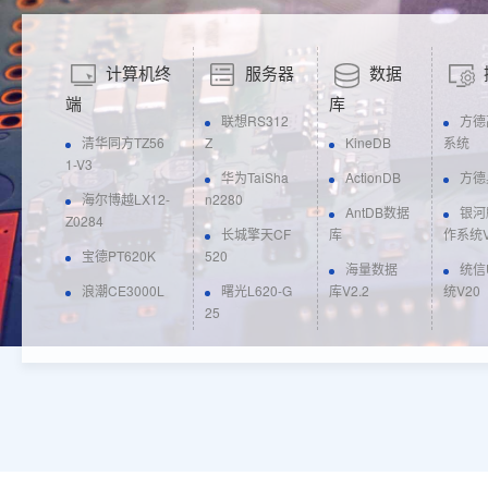
计算机终
服务器
数据
端
库
联想RS312
方德
清华同方TZ56
Z
KineDB
系统
1-V3
华为TaiSha
ActionDB
方德
海尔博越LX12-
n2280
AntDB数据
银河
Z0284
长城擎天CF
库
作系统V
宝德PT620K
520
海量数据
统信
浪潮CE3000L
曙光L620-G
库V2.2
统V20
25