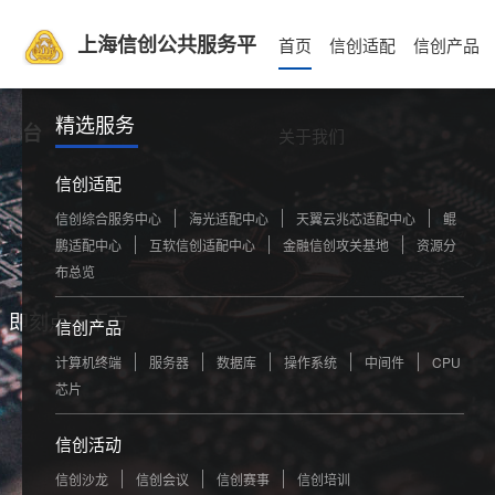
上海信创公共服务平
首页
信创适配
信创产品
精选服务
台
关于我们
信创适配
信创综合服务中心
海光适配中心
天翼云兆芯适配中心
鲲
鹏适配中心
互软信创适配中心
金融信创攻关基地
资源分
布总览
，即刻点击下方
信创产品
计算机终端
服务器
数据库
操作系统
中间件
CPU
芯片
信创活动
信创沙龙
信创会议
信创赛事
信创培训