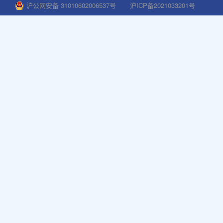
沪公网安备 31010602006537号
沪ICP备2021033201号